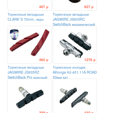
407 р
627 р
Тормозные вкладыши
Тормозные вкладыши
CLARK`S 70mm, черн
JAGWIRE JS90XRC
SwitchBack керамический
сменный, 70мм, пара
462 р
1276 р
Тормозные вкладыши
Тормозные колодки
JAGWIRE JS935RZ
Alhonga HJ-401.11A ROAD
SwitchBack Pro красный
53мм кат
сменный, 70мм, пара
308 р
440 р