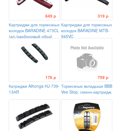
649 р
319 р
Картриджи для тормозных
Картриджи для тормозных
колодок BARADINE 473CL
колодок BARADINE MTB-
(ал./карбоновый обод)
945VC
176 р
759 р
Катриджи Alhonga HJ-739-
Тормозные вкладыши BBB
13АR
Vee Stop, сменн.картридж.