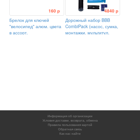
160 р
4840 р
Брелок для ключей
Дорожный набор BBB
"велосипед" алюм. цвета
CombiPack (насос, сумка,
в ассорт.
монтажки, мультитул,
ремнабор)
Информация об организации
Условия доставки, возврата, обмена
Правила пользования картой
Обратная связь
Как нас найти