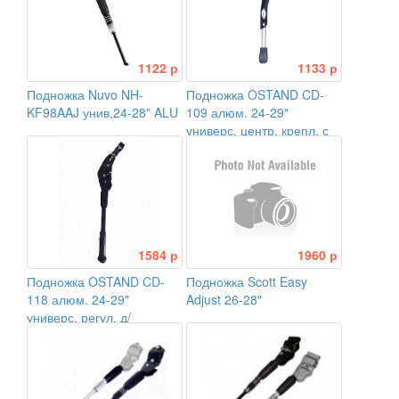
1122 р
1133 р
Подножка Nuvo NH-
Подножка OSTAND CD-
KF98AAJ унив,24-28" ALU
109 алюм. 24-29"
универс. центр. крепл. с
планкой, черная
1584 р
1960 р
Подножка OSTAND CD-
Подножка Scott Easy
118 алюм. 24-29"
Adjust 26-28"
универс. регул. д/
диск.торм. двухперьев.
черная