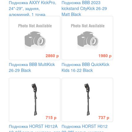
Подножка AXXY KickPro,
Подножка BBB 2023
24"-29", задняя,
kickstand CityKick 26-29
алюминий, 1 точка
Matt Black
крепления, черный
2860 р
1980 р
Подножка BBB MultiKick
Подножка BBB QuickKick
26-29 Black
Kids 16-22 Black
715 р
737 р
Подножка HORST H012A
Подножка HORST H012