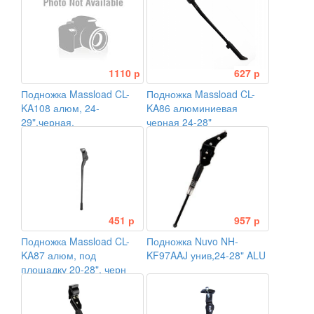
на штат. места рамы,
1110 р
627 р
Подножка Massload CL-
Подножка Massload CL-
KA108 алюм, 24-
KA86 алюминиевая
29",черная.
черная 24-28"
451 р
957 р
Подножка Massload CL-
Подножка Nuvo NH-
KA87 алюм, под
KF97AAJ унив,24-28" ALU
площадку 20-28", черн