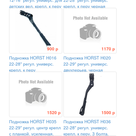
12-16" регул. универс. для
22-28" регул. универс.
детских вел. крепл. к перу
крепл. к перу черная
900 р
1170 р
Подножка HORST H016
Подножка HORST H020
22-28" регул. универс.
22-29" регул. универс.
крепл. к перу
двухперьев. черная
1520 р
1500 р
Подножка HORST H035
Подножка HORST H036
22-29" регул. центр крепл
22-28" регул. универс.
с планкой, усиленная,
крепл. к перу, 3 болта,