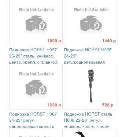
универс. черная
УСИЛЕННАЯ
1000 р
1440 р
Подножка HORST H037
Подножка HORST H065
26-29" сталь, универс.
24-29"
центр. крепл. с планкой,
регул.одноперьевая
ДВОЙНАЯ черная
крепл к заднему перу на
штат. места рамы
1280 р
528 р
Подножка HORST H067
Подножка HORST сталь
24-29" регул.
H006 22-28" регул.
одноперьевая крепл к
универс. крепл. к перу
заднему перу 2 болтами
черная