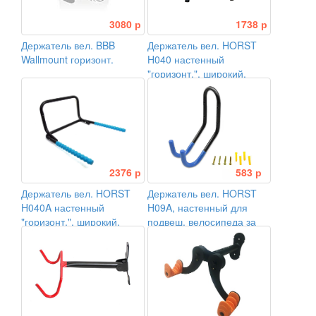
3080 р
1738 р
Держатель вел. BBB
Держатель вел. HORST
Wallmount горизонт.
H040 настенный
"горизонт.", широкий,
складной, черный
2376 р
583 р
Держатель вел. HORST
Держатель вел. HORST
H040A настенный
H09A, настенный для
"горизонт.", широкий,
подвеш. велосипеда за
складной, сини
руль или раму