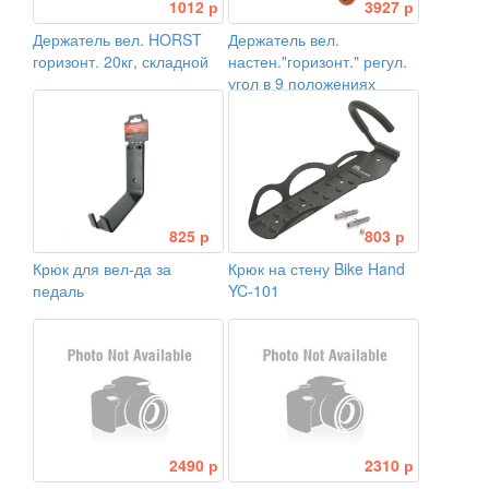
1012 р
3927 р
Держатель вел. HORST
Держатель вел.
горизонт. 20кг, складной
настен."горизонт." регул.
угол в 9 положениях
сталь, черно-оранжевый
825 р
803 р
Крюк для вел-да за
Крюк на стену Bike Hand
педаль
YC-101
2490 р
2310 р