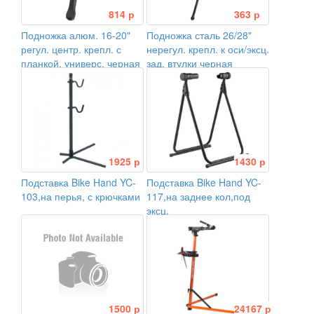
814 р
363 р
Подножка алюм. 16-20"
Подножка сталь 26/28"
регул. центр. крепл. с
нерегул. крепл. к оси/эксц.
планкой, универс. черная
зад. втулки черная
1925 р
1430 р
Подставка Bike Hand YC-
Подставка Bike Hand YC-
103,на перья, с крючками
117,на заднее кол,под
эксц.
1500 р
24167 р