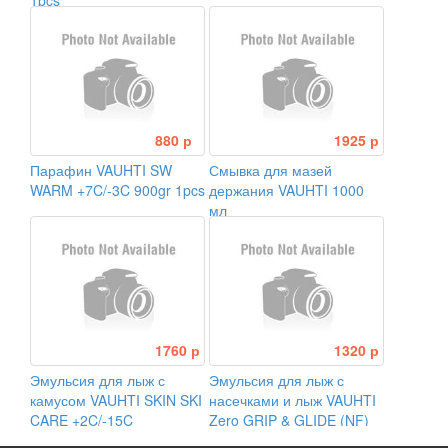
1pcs
880 р
1925 р
Парафин VAUHTI SW
Смывка для мазей
WARM +7C/-3C 900gr 1pcs
держания VAUHTI 1000
мл
1760 р
1320 р
Эмульсия для лыж с
Эмульсия для лыж с
камусом VAUHTI SKIN SKI
насечками и лыж VAUHTI
CARE +2C/-15C
Zero GRIP & GLIDE (NF)