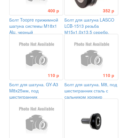
400 р
352 р
Болт Toopre прижимной
Болт для шатуна LASCO
шатуна системы M18x1
LCB-1513 резьба
Alu, черный
М15х1,0x13,5 серебр.
110 р
110 р
Болт для шатуна. GY-A3
Болт для шатуна. M8, под
M8x25мм, под
шестигранник сталь с
шестигранник
сальником хромир