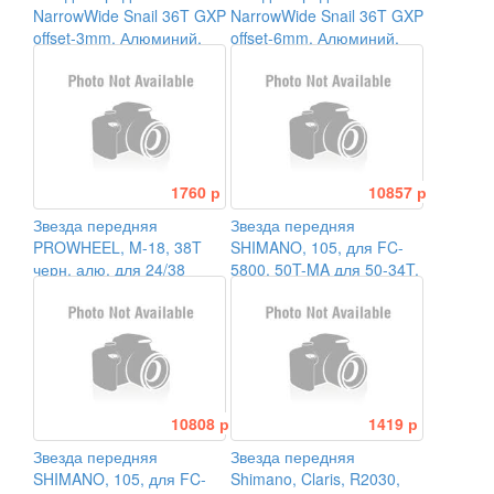
NarrowWide Snail 36T GXP
NarrowWide Snail 36T GXP
offset-3mm. Алюминий,
offset-6mm. Алюминий,
черная
черная
1760 р
10857 р
Звезда передняя
Звезда передняя
PROWHEEL, M-18, 38T
SHIMANO, 105, для FC-
черн. алю, для 24/38
5800, 50T-MA для 50-34T,
цв. серебр.
10808 р
1419 р
Звезда передняя
Звезда передняя
SHIMANO, 105, для FC-
Shimano, Claris, R2030,