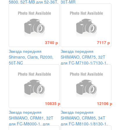
5800, 52T-MB для 52-36T,
30T-MR
цв. черн.
3740 р
7117 р
Звезда передняя
Звезда передняя
Shimano, Claris, R2030,
SHIMANO, CRM75, 32T
50T-NC
для FC-M7100-1/7130-1,
для 1x12, для
CL:52/56,5мм
10835 р
12106 р
Звезда передняя
Звезда передняя
SHIMANO, CRM81, 32T
SHIMANO, CRM85, 34T
для FC-M8000-1, для
для FC-M8100-1/8130-1,
1x11
для 1x12, для