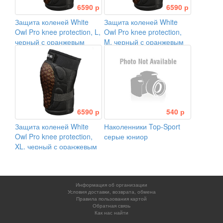
6590 р
6590 р
Защита коленей White
Защита коленей White
Owl Pro knee protection, L,
Owl Pro knee protection,
черный с оранжевым
M, черный с оранжевым
6590 р
540 р
Защита коленей White
Наколенники Top-Sport
Owl Pro knee protection,
серые юниор
XL, черный с оранжевым
Информация об организации
Условия доставки, возврата, обмена
Правила пользования картой
Обратная связь
Как нас найти