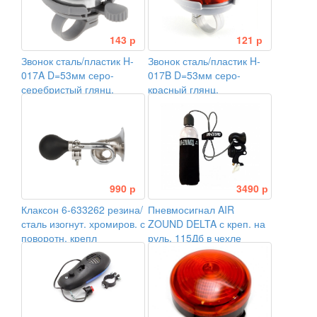
143 р
121 р
Звонок сталь/пластик H-
Звонок сталь/пластик H-
017A D=53мм серо-
017B D=53мм серо-
серебристый глянц.
красный глянц.
990 р
3490 р
Клаксон 6-633262 резина/
Пневмосигнал AIR
сталь изогнут. хромиров. с
ZOUND DELTA с креп. на
поворотн. крепл
руль, 115Дб в чехле