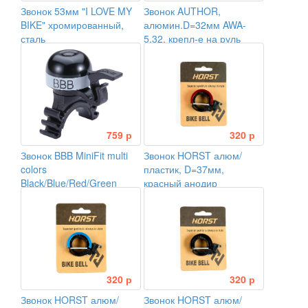
Звонок 53мм "I LOVE MY
Звонок AUTHOR,
BIKE" хромированный,
алюмин.D=32мм AWA-
сталь
5.32, крепл-е на руль
22,2мм, мини, 19гр,
черный.
759 р
320 р
Звонок BBB MiniFit multi
Звонок HORST алюм/
colors
пластик, D=37мм,
Black/Blue/Red/Green
красный анодир
320 р
320 р
Звонок HORST алюм/
Звонок HORST алюм/