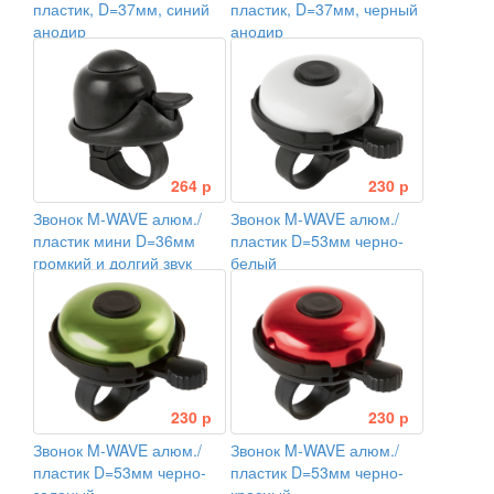
пластик, D=37мм, синий
пластик, D=37мм, черный
анодир
анодир
264 р
230 р
Звонок M-WAVE алюм./
Звонок M-WAVE алюм./
пластик мини D=36мм
пластик D=53мм черно-
громкий и долгий звук
белый
черный (на блистере)
230 р
230 р
Звонок M-WAVE алюм./
Звонок M-WAVE алюм./
пластик D=53мм черно-
пластик D=53мм черно-