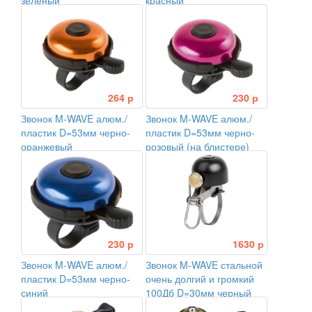
зеленый
красный
264 р
230 р
Звонок M-WAVE алюм./
Звонок M-WAVE алюм./
пластик D=53мм черно-
пластик D=53мм черно-
оранжевый
розовый (на блистере)
230 р
1630 р
Звонок M-WAVE алюм./
Звонок M-WAVE стальной
пластик D=53мм черно-
очень долгий и громкий
синий
100Дб D=30мм черный