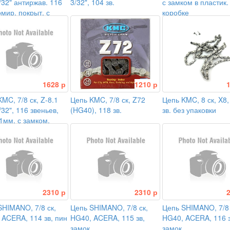
/32" антиржав. 116
3/32", 104 зв.
с замком в пластик.
омир. покрыт. с
коробке
м в коробке
1628 р
1210 р
MC, 7/8 ск, Z-8.1
Цепь KMC, 7/8 ск, Z72
Цепь KMC, 8 ск, X8,
/32", 116 звеньев,
(HG40), 118 зв.
зв. без упаковки
1мм, с замком,
2310 р
2310 р
SHIMANO, 7/8 ск,
Цепь SHIMANO, 7/8 ск,
Цепь SHIMANO, 7/8 
 ACERA, 114 зв, пин
HG40, ACERA, 115 зв,
HG40, ACERA, 116 з
замок
замок