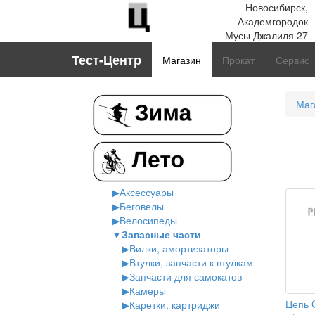
Новосибирск,
Академгородок
Мусы Джалиля 27
Тест-Центр
Магазин
Прокат
Сервис
Маг
▶
Аксессуары
▶
Беговелы
▶
Велосипеды
▼
Запасные части
▶
Вилки, амортизаторы
▶
Втулки, запчасти к втулкам
▶
Запчасти для самокатов
▶
Камеры
Цепь C
▶
Каретки, картриджи