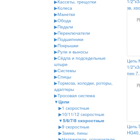
1/2"x3
▶
Кассеты, трещотки
зв. хр
▶
Колеса
замко
▶
Манетки
▶
Обода
▶
Педали
▶
Переключатели
▶
Подшипники
▶
Покрышки
▶
Рули и выносы
▶
Сёдла и подседельные
Цепь K
штыри
1/2"х3
▶
Системы
пин 7.
▶
Спицы
серая
▶
Тормоза, колодки, роторы,
адаптеры
▶
Тросовая система
▼
Цепи
▶
1 скоростные
▶
10/11/12 скоростные
▼
5/6/7/8 скоростные
Цепь 
▶
9 скоростные
HG40,
▶
Замки, пины
▶
Натяжители, успокоители