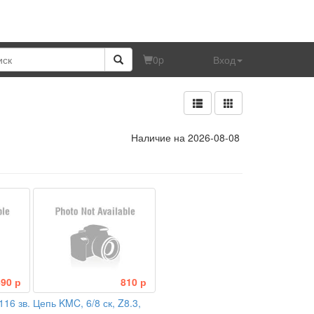
0
p
Вход
Наличие на 2026-08-08
690 р
810 р
116 зв.
Цепь KMC, 6/8 ск, Z8.3,