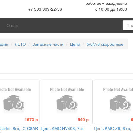
работаем ежедневно
+7 383 309-22-36
с 10:00 до 19:00
О нас
азин
ЛЕТО
Запасные части
Цепи
5/6/7/8 скоростные
1573 р
540 р
larks, 8ск, .С-С8AR
Цепь KMC HV408, 7ск,
Цепь KMC Z6, 6 ск, 