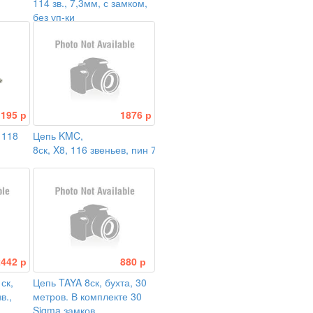
114 зв., 7,3мм, с замком,
без уп-ки
1195 р
1876 р
 118
Цепь KMC,
8ск, X8, 116 звеньев, пин 7.3мм, с замком
2442 р
880 р
ск,
Цепь TAYA 8ск, бухта, 30
в.,
метров. В комплекте 30
Sigma замков.