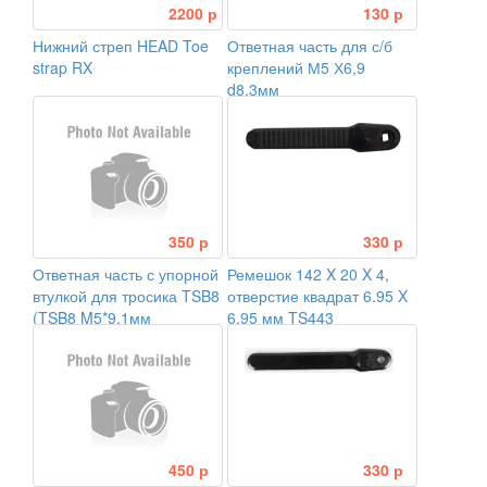
2200 р
130 р
Нижний стреп HEAD Toe
Ответная часть для с/б
strap RX
креплений М5 Х6,9
d8,3мм
350 р
330 р
Ответная часть с упорной
Ремешок 142 X 20 X 4,
втулкой для тросика TSB8
отверстие квадрат 6.95 X
(TSB8 M5*9,1мм
6.95 мм TS443
D8*7,9мм)
450 р
330 р