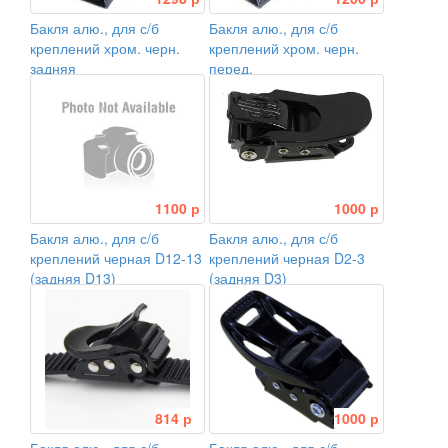
Бакля алю., для с/б
Бакля алю., для с/б
креплений хром. черн.
креплений хром. черн.
задняя
перед.
1100 р
1000 р
Бакля алю., для с/б
Бакля алю., для с/б
креплений черная D12-13
креплений черная D2-3
(задняя D13)
(задняя D3)
814 р
1000 р