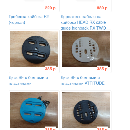
220 р
880 р
Гребенка хайбэка P2
Держатель кабеля на
(черная)
хайбеке HEAD RX cable
guide highback RX TWO
385 р
385 р
Диск BF с болтами и
Диск BF с болтами и
пластинами
пластинами ATTITUDE
385 р
385 р