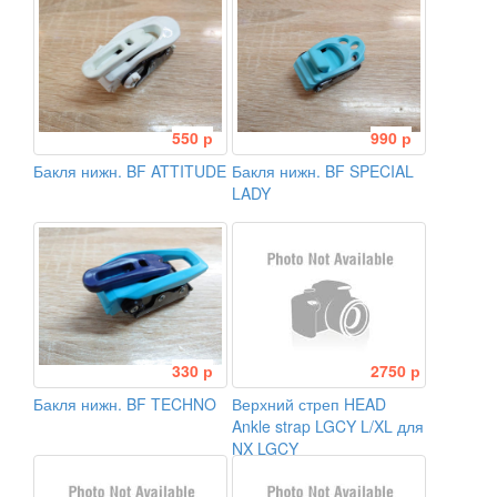
550 р
990 р
Бакля нижн. BF ATTITUDE
Бакля нижн. BF SPECIAL
LADY
330 р
2750 р
Бакля нижн. BF TECHNO
Верхний стреп HEAD
Ankle strap LGCY L/XL для
NX LGCY