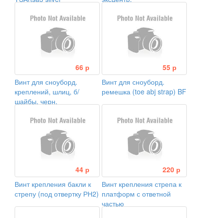
M6*17.5мм, d17.5мм )
66 р
55 р
Винт для сноуборд.
Винт для сноуборд.
креплений, шлиц, б/
ремешка (toe abj strap) BF
шайбы, черн.
44 р
220 р
Винт крепления бакли к
Винт крепления стрепа к
стрепу (под отвертку РН2)
платформ с ответной
частью