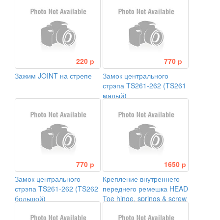
моделй NX
220 р
770 р
Зажим JOINT на стрепе
Замок центрального
стрэпа TS261-262 (TS261
малый)
770 р
1650 р
Замок центрального
Крепление внутреннего
стрэпа TS261-262 (TS262
переднего ремешка HEAD
большой)
Toe hinge, springs & screw
AutoOpen в сборе для NX