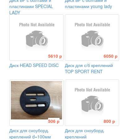
Диск BF с болтами и
Диск BF с болтами и
пластинами SPECIAL
пластинами young lady
LADY
5610 р
6050 р
Диск HEAD SPEED DISC
Диск для с/б креплений
TOP SPORT RENT
506 р
800 р
Диск для сноуборд.
Диск для сноуборд.
креплений d=100мм
креплений