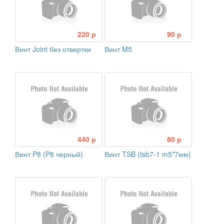
220 р
90 р
Винт Joint без отвертки
Винт M5
440 р
80 р
Винт P8 (P8 черный)
Винт TSB (tsb7-1 m5*7мм)