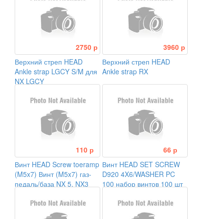
2750 р
3960 р
Верхний стреп HEAD
Верхний стреп HEAD
Ankle strap LGCY S/M для
Ankle strap RX
NX LGCY
110 р
66 р
Винт HEAD Screw toeramp
Винт HEAD SET SCREW
(M5x7) Винт (M5x7) газ-
D920 4X6/WASHER PC
педаль/база NX 5, NX3
100 набор винтов 100 шт