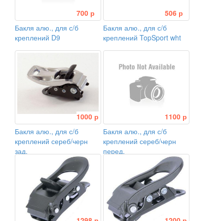
700 р
506 р
Бакля алю., для с/б
Бакля алю., для с/б
креплений D9
креплений TopSport wht
1000 р
1100 р
Бакля алю., для с/б
Бакля алю., для с/б
креплений сереб/черн
креплений сереб/черн
зад.
перед.
1298 р
1200 р