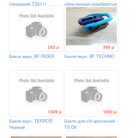
(передняя TS311)
облегченная серебристая
(TS306 передняя)
242 р
330 р
Бакля верх. BF RIDER
Бакля верх. BF TECHNO
1309 р
1000 р
Бакля верх. TERROR
Бакля для с/б креплений
Черный
TS D6