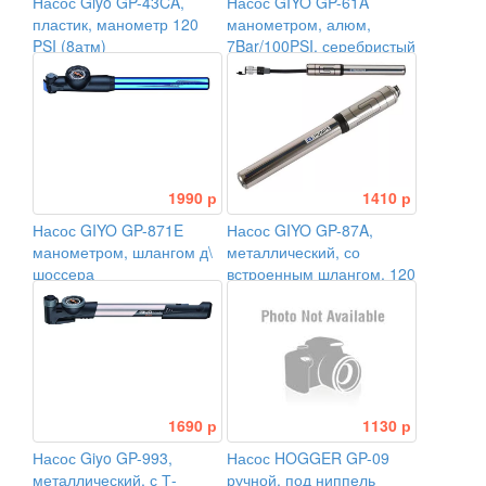
Насос Giyo GP-43CA,
Насос GIYO GP-61A
пластик, манометр 120
манометром, алюм,
PSI (8атм)
7Bar/100PSI, серебристый
1990 р
1410 р
Насос GIYO GP-871E
Насос GIYO GP-87A,
манометром, шлангом д\
металлический, со
шоссера
встроенным шлангом, 120
PSI (8атм)
1690 р
1130 р
Насос Giyo GP-993,
Насос HOGGER GP-09
металлический, с Т-
ручной, под ниппель