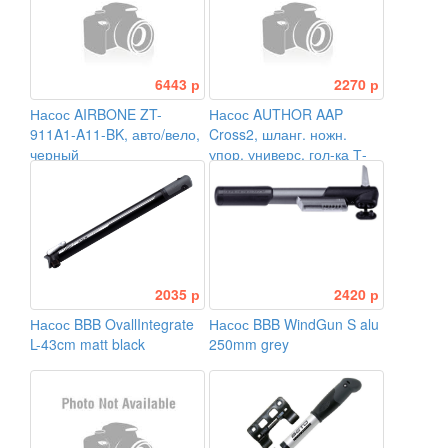
6443 р
2270 р
Насос AIRBONE ZT-
Насос AUTHOR AAP
911A1-A11-BK, авто/вело,
Cross2, шланг. ножн.
черный
упор. универс. гол-ка Т-
ручка, до 8Bar/120PSI
2035 р
2420 р
Насос BBB OvallIntegrate
Насос BBB WindGun S alu
L-43cm matt black
250mm grey