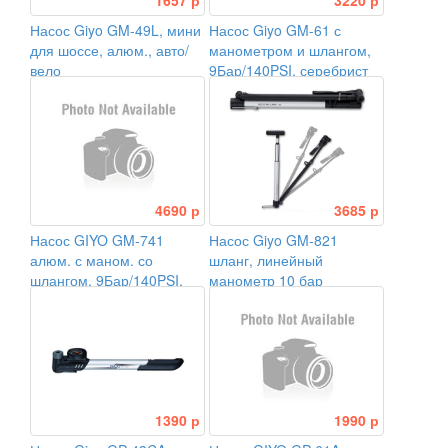
1657 р
3220 р
Насос Giyo GM-49L, мини
Насос Giyo GM-61 с
для шоссе, алюм., авто/
манометром и шлангом,
вело
9Бар/140PSI, серебрист
4690 р
3685 р
Насос GIYO GM-741
Насос Giyo GM-821
алюм. с маном. со
шланг, линейный
шлангом, 9Бар/140PSI,
манометр 10 бар
серый
1390 р
1990 р