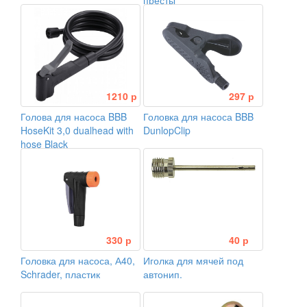
престы
1210 р
297 р
Голова для насоса BBB
Головка для насоса BBB
HoseKit 3,0 dualhead with
DunlopClip
hose Black
330 р
40 р
Головка для насоса, А40,
Иголка для мячей под
Schrader, пластик
автонип.