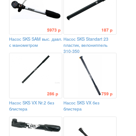
5973 р
187 р
Насос SKS SAM выс. давл.
Насос SKS Standart 23
с манометром
пластик, велониппель
310-350
286 р
759 р
Насос SKS VX Nr.2 без
Насос SKS VX без
блистера
блистера