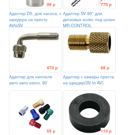
99 р
770 р
Адаптер D5, для насоса, с
Адаптер SV 90° для
шредера на престу
дисковых колёс под шланг
AVtoSV
MR.CONTROL
470 р
88 р
Адаптер для ниппеля
Адаптер с камеры преста
авто-авто изогн. 90`
на шредер(SV to AV)
55 р
110 р