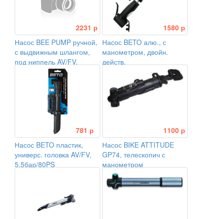
2231 р
1580 р
Насос BEE PUMP ручной,
Насос BETO алю., с
с выдвижным шлангом,
манометром, двойн.
под ниппель AV/FV,
действ.
24x245мм, алюминий,
черный
781 р
1100 р
Насос BETO пластик,
Насос BIKE ATTITUDE
универс. головка AV/FV,
GP74, телескопич с
5,5бар/80PS
манометром