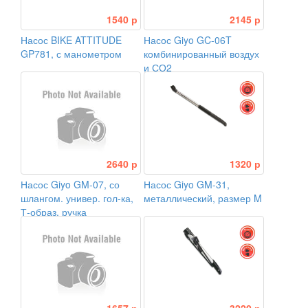
1540 р
2145 р
Насос BIKE ATTITUDE
Насос Giyo GC-06T
GP781, с манометром
комбинированный воздух
и СО2
2640 р
1320 р
Насос Giyo GM-07, со
Насос Giyo GM-31,
шлангом. универ. гол-ка,
металлический, размер M
Т-образ. ручка