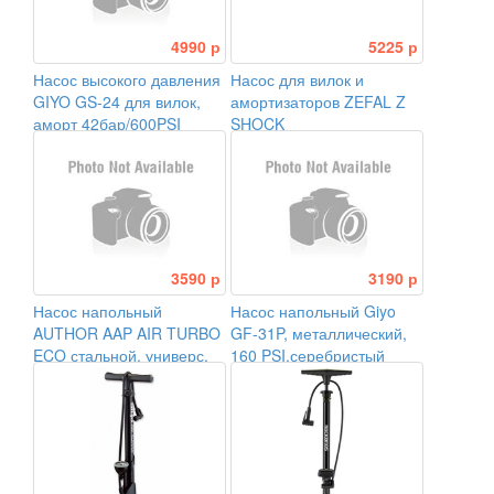
4990 р
5225 р
Насос высокого давления
Насос для вилок и
GIYO GS-24 для вилок,
амортизаторов ZEFAL Z
аморт 42бар/600PSI
SHOCK
3590 р
3190 р
Насос напольный
Насос напольный Giyo
AUTHOR AAP AIR TURBO
GF-31P, металлический,
ECO стальной. универс.
160 PSI,серебристый
гол-ка, с маном.
11бар/160PSI