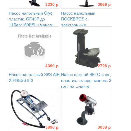
2230 р
3069 р
Насос напольный Giyo
Насос напольный
пластик. GF43P до
ROCKBROS с
11Бар/160PSI c маном.
электронным
универс. головка на
манометром, 160 PSI
шланге
4390 р
2728 р
Насос напольный SKS AIR
Насос ножной BETO спец.
X-PRESS 8.0
пластик. складн. маном. 2
гол. на шланге
3890 р
3058 р