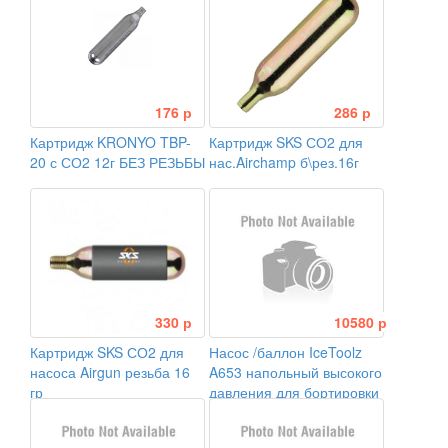
176 р
286 р
Картридж KRONYO TBP-
Картридж SKS СО2 для
20 с СО2 12г БЕЗ РЕЗЬБЫ
нас.Airchamp б\рез.16г
330 р
10580 р
Картридж SKS СО2 для
Насос /баллон IceToolz
насоса Airgun резьба 16
A653 напольный высокого
гр
давления для бортировки
бескамерных покрышек