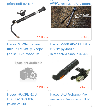
образной ручкой,
AV/FV, алюминий/пластик
манометр, 120 PSI (8атм)
1188 р
6049 р
Насос M-WAVE алюм.
Насос Moon Aiolos DIGIT-
шланг 150мм. универс.
HP/HV ручной с
гол-ка, 89г, заглушка,
цифровым экраном, 320
черный
PSI / 22 BAR, 282mm,
175g, Alu CNC
1290 р
2475 р
Насос ROCKBROS
Насос SKS Aichamp Pro
RB_JG-1040BBK,
газовый с баллоном CO2
компактный,