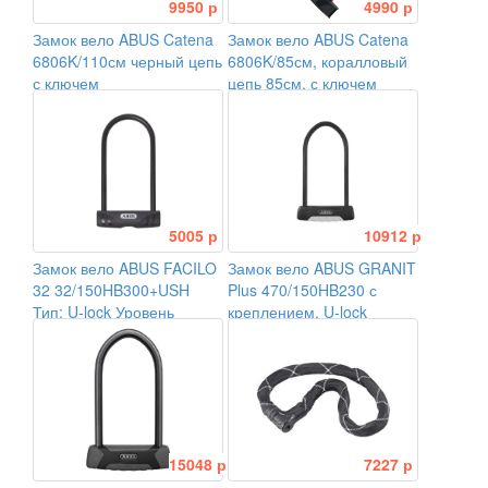
9950 р
4990 р
Замок вело ABUS Catena
Замок вело ABUS Catena
6806K/110см черный цепь
6806K/85см, коралловый
с ключем
цепь 85см, с ключем
5005 р
10912 р
Замок вело ABUS FACILO
Замок вело ABUS GRANIT
32 32/150HB300+USH
Plus 470/150HB230 с
Тип: U-lock Уровень
креплением, U-lock
защиты: 7/15
15048 р
7227 р