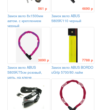
561 р
4690 р
Замок вело 8х1500мм
Замок вело ABUS
автом. с креплением
5805K/110 черный
черный
3890 р
7788 р
Замок вело ABUS
Замок вело ABUS BORDO
5805K/75см розовый,
uGrip 5700/80 лайм
цепь, на ключе