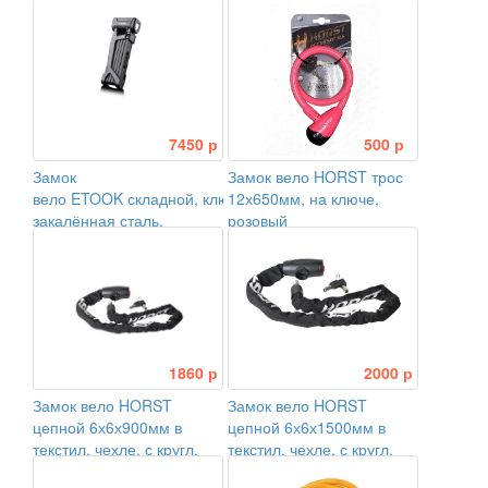
7450 р
500 р
Замок
Замок вело HORST трос
вело ETOOK складной, ключи, 750мм, пластины 5мм,
12х650мм, на ключе,
закалённая сталь,
розовый
швейцарский сердеч
1860 р
2000 р
Замок вело HORST
Замок вело HORST
цепной 6х6х900мм в
цепной 6х6х1500мм в
текстил. чехле, с кругл.
текстил. чехле, с кругл.
ключами, черный
ключами, черный