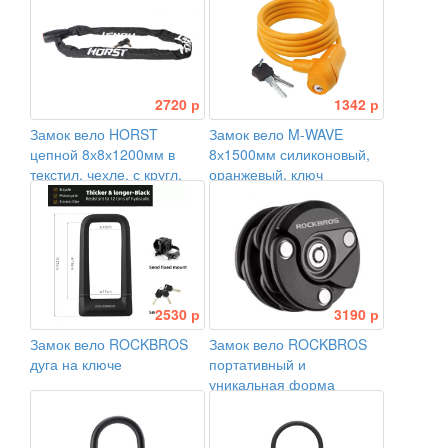
2720 р
1342 р
Замок вело HORST
Замок вело M-WAVE
цепной 8х8х1200мм в
8х1500мм силиконовый,
текстил. чехле, с кругл.
оранжевый, ключ
ключами, черный
2530 р
3190 р
Замок вело ROCKBROS
Замок вело ROCKBROS
дуга на ключе
портативный и
уникальная форма