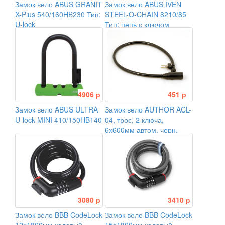
Замок вело ABUS GRANIT
Замок вело ABUS IVEN
X-Plus 540/160HB230 Тип:
STEEL-O-CHAIN 8210/85
U-lock
Тип: цепь с ключом
Уровень защиты: 10/15
4906 р
451 р
Замок вело ABUS ULTRA
Замок вело AUTHOR ACL-
U-lock MINI 410/150HB140
04, трос, 2 ключа,
6х600мм автом, черн.
3080 р
3410 р
Замок вело BBB CodeLock
Замок вело BBB CodeLock