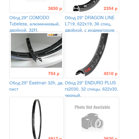
3850 р
2354 р
Обод 29" COMODO
Обод 29" DRAGON LINE
Tubeless, алюминиевый,
L719, 622x19, 36 спиц,
двойной, 32H,
двойной, с индикатором
пистонированный,
износа, черный
622x30/34
704 р
4510 р
Обод 29" Eastman 32h, дв,
Обод 29" ENDURO PLUS
пист
rx2030, 32 спицы, 622x30,
черный.
4917 р
3620 р