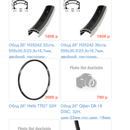
выс-22,5мм
1606 р
1606 р
Обод 26" H35242 32отв,
Обод 26" H35242 36отв,
559х30,5/23,9х16,7мм,
559х30,5/23,9х16,7мм,
двойной, пистонир.,
двойной, пистонир.,
черный
черный
3080 р
780 р
Обод 26" Helix TR27 32H
Обод 26" Qijian DA-18
DISC, 32Н,
шир-23мм,пос.шир.-18мм,выс-19м