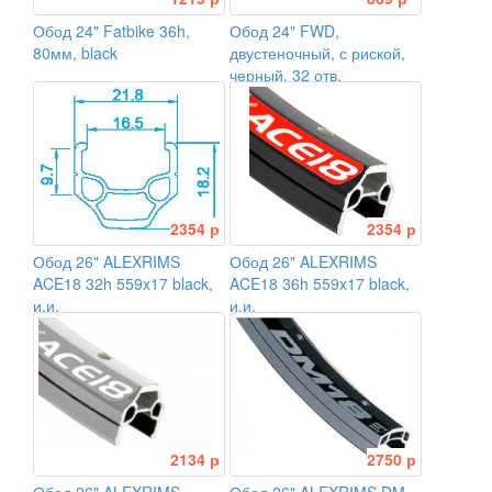
Обод 24" Fatbike 36h,
Обод 24" FWD,
80мм, black
двустеночный, с риской,
черный, 32 отв.
2354 р
2354 р
Обод 26" ALEXRIMS
Обод 26" ALEXRIMS
ACE18 32h 559x17 black,
ACE18 36h 559x17 black,
и.и.
и.и.
2134 р
2750 р