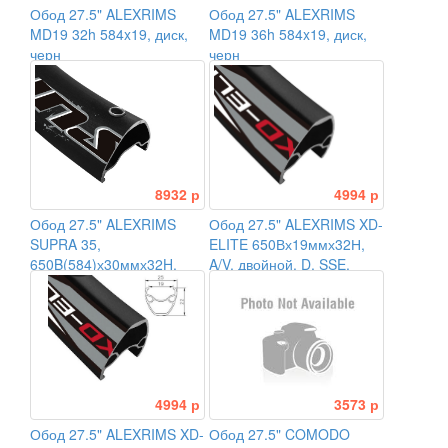
Обод 27.5" ALEXRIMS
Обод 27.5" ALEXRIMS
MD19 32h 584x19, диск,
MD19 36h 584x19, диск,
черн
черн
8932 р
4994 р
Обод 27.5" ALEXRIMS
Обод 27.5" ALEXRIMS XD-
SUPRA 35,
ELITE 650Вх19ммх32Н,
650B(584)х30ммх32H,
A/V, двойной, D, SSE,
SSE
чёрный
4994 р
3573 р
Обод 27.5" ALEXRIMS XD-
Обод 27.5" COMODO