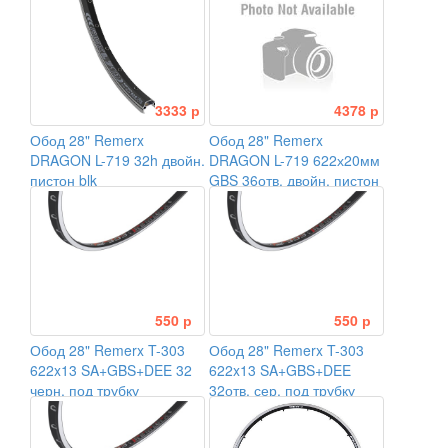
3333 р
4378 р
Обод 28" Remerx
Обод 28" Remerx
DRAGON L-719 32h двойн.
DRAGON L-719 622х20мм
пистон blk
GBS 36отв. двойн. пистон
черный
550 р
550 р
Обод 28" Remerx T-303
Обод 28" Remerx T-303
622x13 SA+GBS+DEE 32
622x13 SA+GBS+DEE
черн. под трубку
32отв. сер. под трубку