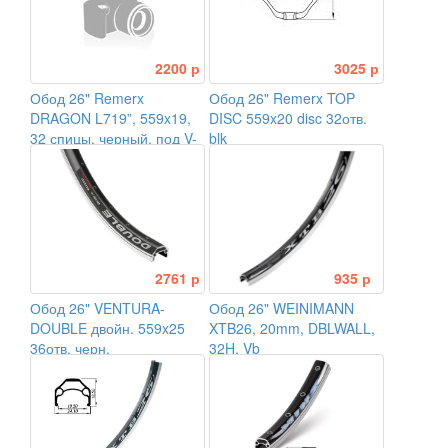
2200 р
3025 р
Обод 26" Remerx
Обод 26" Remerx TOP
DRAGON L719”, 559x19,
DISC 559x20 disc 32отв.
32 спицы, черный. под V-
blk
brake тормоз
2761 р
935 р
Обод 26" VENTURA-
Обод 26" WEINIMANN
DOUBLE двойн. 559x25
XTB26, 20mm, DBLWALL,
36отв. черн.
32H, Vb