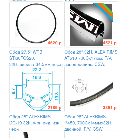
пистонированный,
черный.
4620 р
4521 р
Обод 27.5" WTB
Обод 28" 32H, ALEX RIMS
STi30TCS20,
AT510 700Cх17мм, F/V,
32Н,ширина-34,5мм,посад-30мм,
аэропрофиль, CSW,
черный
чёрный
2189 р
3861 р
Обод 28" ALEXRIMS
Обод 28" ALEXRIMS
DС-19 32h, v-br, инд. изн,
R450, 700Сх14ммх32Н,
черн
двойной, F/V, CSW,
чёрный.