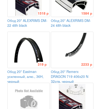
1518 р
1584 р
Обод 20" ALEXRIMS DM-
Обод 20" ALEXRIMS DM-
22 48h black
24 48h black
319 р
2233 р
Обод 20" Eastman
Обод 20" Remerx
усиленный, алю., 36H,
DRAGON 719 406x20 N
черный
32отв. черный