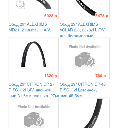
6028 р
5478 р
Обод 29" ALEXRIMS
Обод 29" ALEXRIMS
MD21, 21ммх32Н, A/V
VOLAR 2.3, 23x32H, F/V,
для бескамерных
покрышек, чёрный
1320 р
760 р
Обод 29" CITRON DP-27
Обод 29" CITRON DP-40
DISC, 32H,AV, двойной,
DISC, 32H,двойной,
шир-31,6мм,пос.шир.-27мм,бескамерн,черный
шир-45,5мм,
пос.шир.-40мм,выс-19мм,
черный