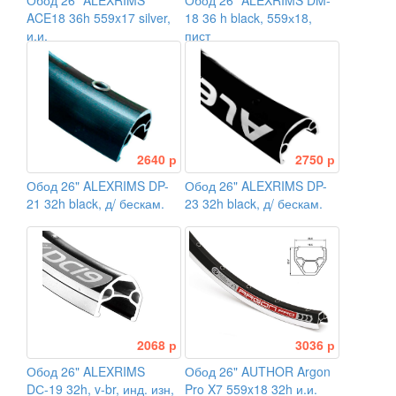
Обод 26" ALEXRIMS
Обод 26" ALEXRIMS DM-
ACE18 36h 559x17 silver,
18 36 h black, 559х18,
и.и.
пист
2640 р
2750 р
Обод 26" ALEXRIMS DP-
Обод 26" ALEXRIMS DP-
21 32h black, д/ бескам.
23 32h black, д/ бескам.
2068 р
3036 р
Обод 26" ALEXRIMS
Обод 26" AUTHOR Argon
DС-19 32h, v-br, инд. изн,
Pro X7 559x18 32h и.и.