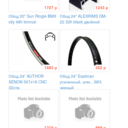
1727 р
1243 р
Обод 20" Sun Ringle BMX
Обод 24" ALEXRIMS DM-
city 48h bronze
22 32h black двойной
1683 р
352 р
Обод 24" AUTHOR
Обод 24" Eastman
XENON 507x18 CNC
усиленный, алю., 36H,
32отв.
черный
1215 р
869 р