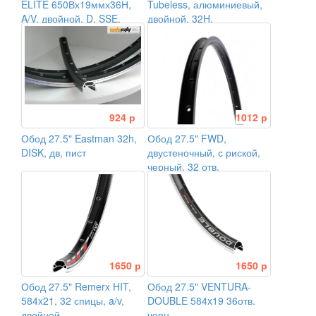
ELITE 650Вх19ммх36Н,
Tubeless, алюминиевый,
A/V, двойной, D, SSE,
двойной, 32H,
чёрный
пистонированный, 584x30
924 р
1012 р
Обод 27.5" Eastman 32h,
Обод 27.5" FWD,
DISK, дв, пист
двустеночный, с риской,
черный, 32 отв.
1650 р
1650 р
Обод 27.5" Remerx HIT,
Обод 27.5" VENTURA-
584x21, 32 спицы, a/v,
DOUBLE 584x19 36отв.
двойной,
черн.