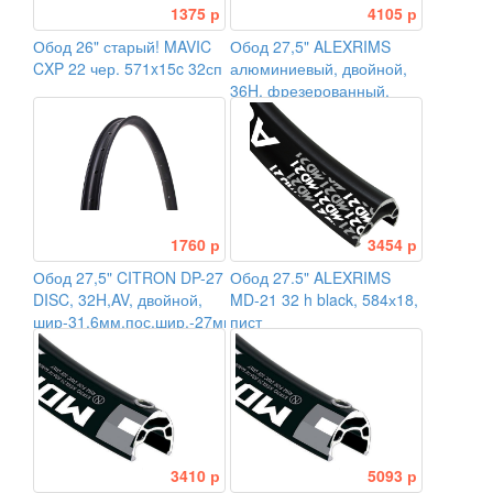
1375 р
4105 р
Обод 26" старый! MAVIC
Обод 27,5" ALEXRIMS
CXP 22 чер. 571x15c 32сп
алюминиевый, двойной,
36H, фрезерованный,
индикатор износа,
584х18/25х16мм, F/V
1760 р
3454 р
Обод 27,5" CITRON DP-27
Обод 27.5" ALEXRIMS
DISC, 32H,AV, двойной,
MD-21 32 h black, 584х18,
шир-31,6мм,пос.шир.-27мм,выс-17,3мм,черный
пист
3410 р
5093 р