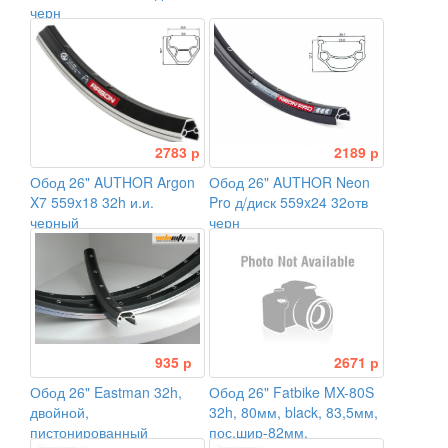
черн
2783 р
2189 р
Обод 26" AUTHOR Argon
Обод 26" AUTHOR Neon
X7 559x18 32h и.и.
Pro д/диск 559x24 32отв
черный
черн
935 р
2671 р
Обод 26" Eastman 32h,
Обод 26" Fatbike MX-80S
двойной,
32h, 80мм, black, 83,5мм,
пистонированный
пос.шир-82мм,