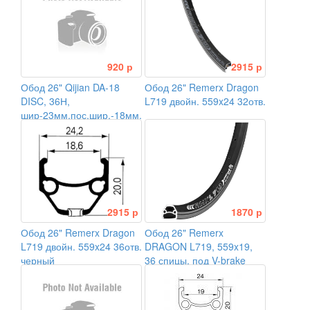
920 р
2915 р
Обод 26" Qijian DA-18
Обод 26" Remerx Dragon
DISC, 36Н,
L719 двойн. 559x24 32отв.
шир-23мм,пос.шир.-18мм,выс-19мм
2915 р
1870 р
Обод 26" Remerx Dragon
Обод 26" Remerx
L719 двойн. 559x24 36отв.
DRAGON L719, 559x19,
черный
36 спицы, под V-brake
тормоз