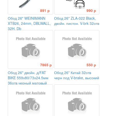
891 р
990 р
Обод 26" WEINIMANN
Обод 26" ZLA-022 Black,
XTB26, 24mm, DBLWALL,
двойн. пистон. V-brk 32отв
32H, Db
7865 р
550 р
Обод 26" двойн. д/FAT
Обод 26" Китай 32отв
BIKE 559х80/73х24.5мм
черн под V-brake, высокий
36отв черный матовый
Fatbike hollow rim