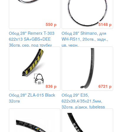
550 р
5148 р
Обод 28" Remerx T-303
Обод 28" Shimano, для
622x13 SA+GBS+DEE
WH-RS11, 20отв., задн.,
36отв. сер. под трубку
цв. черн.
836 р
6721 р
Обод 28" ZLA-015 Black
Обод 29" E35,
32отв
622х39,4/35х21,5мм,
32отв, д/диск, tubeless
ready