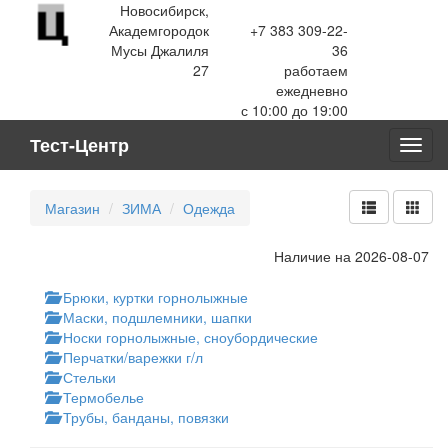
Новосибирск,
Академгородок
+7 383 309-22-
Мусы Джалиля
36
27
работаем
ежедневно
с 10:00 до 19:00
Тест-Центр
Toggl
navig
Магазин
ЗИМА
Одежда
Наличие на 2026-08-07
Брюки, куртки горнолыжные
Маски, подшлемники, шапки
Носки горнолыжные, сноубордические
Перчатки/варежки г/л
Стельки
Термобелье
Трубы, банданы, повязки