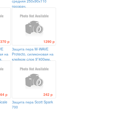
средняя 250х90х110
прозрач.
1370 р
1290 р
VE
Защита пера M-WAVE
ая на
Protecto, силиконовая на
м,
клейком слое 9*400мм,
18гр, черная
264 р
242 р
Scale
Защита пера Scott Spark
700