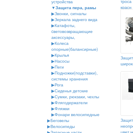
троса
устройства
красн
▼
Защита пера, рамы
▶
Звонки, сигналы
▶
Зеркала заднего вида
▶
Катафоты,
cветовозвращающие
аксессуары,
▶
Колеса
опорные(балансирные)
▶
Крылья
Защит
▶
Насосы
широк
▶
Пеги
▶
Подножки(подставки),
системы хранения
▶
Рога
▶
Сиденья детские
▶
Сумки, рюкзаки, чехлы
▶
Флягодержатели
▶
Фляжки
▶
Фонари велосипедные
Защит
▶
Беговелы
неопр
▶
Велосипеды
цвет 
▶
Запасные части