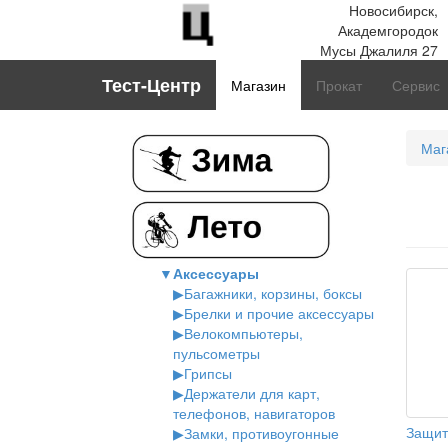
Новосибирск,
Академгородок
Мусы Джалиля 27
Тест-Центр
Магазин
Прокат
Сервис
Маг
▼
Аксессуары
▶
Багажники, корзины, боксы
▶
Брелки и прочие аксессуары
▶
Велокомпьютеры,
пульсометры
▶
Грипсы
▶
Держатели для карт,
телефонов, навигаторов
Защит
▶
Замки, противоугонные