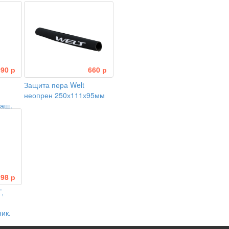
990 р
660 р
Защита пера Welt
неопрен 250х111х95мм
ащ.
198 р
,
ик,
5 мм