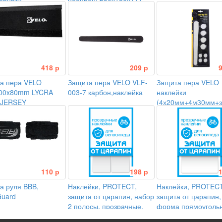
мм, цвет черный
418 р
209 р
а пера VELO
Защита пера VELO VLF-
Защита пера VELO
00x80mm LYCRA
003-7 карбон,наклейка
наклейки
/ JERSEY
(4х20мм+4м30мм+з
пера) 3M Scotchlite
110 р
198 р
а руля BBB,
Наклейки, PROTECT,
Наклейки, PROTECT
uard
защита от царапин, набор
защита от царапин,
2 полосы, прозрачные,
форма прямоугольн
100х85 мм
прозрачная, 100х8