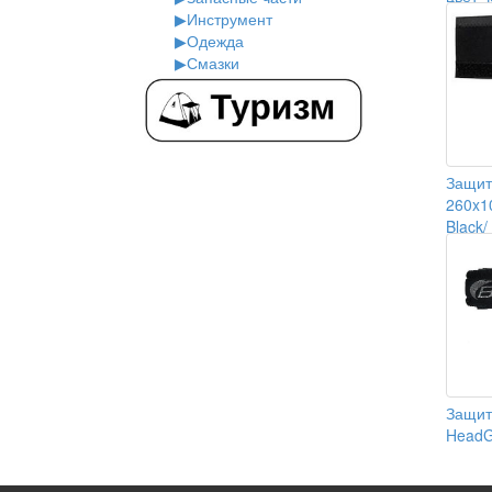
▶
Инструмент
▶
Одежда
▶
Смазки
Защит
260x1
Black
Защит
HeadG